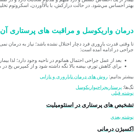
بهتر احساس مي‌شود. در حالت درازكش، با بالاآوردن، اسكروتوم تخ
درمان واریکوسل و مراقبت های پرستاری آن
تا وقتی قدرت باروری فرد دچار اختلال نشده باشد؛ نياز به درمان ن
جراحی در ادامه آمده است:
بعد از عمل جراحی احتمال هماتوم در ناحيه وجود دارد؛ لذا بيمار ۴۸ ساعت بايد در بستر بماند
برای كاهش تورم، بيضه بالا نگه داشته شود و از كمپرس يخ در 
بیشتر بدانیم:
روش های درمان ناباروری و نازایی
تگ‌ها:
پرستاری
جراحی
واریکوسل
نوشته قبلی
تشخيص های پرستاری در استئومیلیت
نوشته بعدی
اکسیژن درمانی