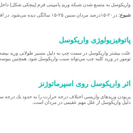
واريكوسل به متسع شدن شبكه وريدِ پامپينی فرم (پيچكی شكل) داخل اسكروتوم (كه شبك
شيوع:
در۲۰-۱۵درصد مردان سنين ۲۵-۱۵ سالگی ديده می‌شود. در افراد لاغر و بلندقد بعلت پايين افتادن احشا شكمی شايعتر است. در آب و هوای گرم نيز شايعتر است.
پاتوفيزيولو‍‍‍ژی واریکوسل
علت بيشتر واريكوسل در سمت چپ به دليل مسير طولانی وريد بيضه چپ،
تومور در وريد كليه چپ مي‌تواند سبب واريكوسل شود. همچنين يبوست 
اثر واريكوسل روی اسپرماتوژنز
پربودن وريدهای واريسی اختلاف درجه حرارت را به حدود يك درجه س
دليل واريكوسل از علل مهم عقيمی در مردان است.