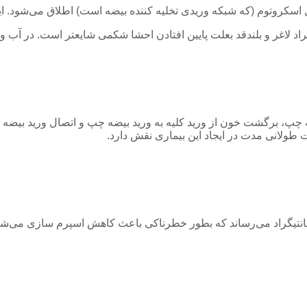
ه وريدی تخليه كننده بيضه است) اطلاق می‌شود. اين اختلال در۹۰% موارد در بيضه چپ 
 برگشت خون از وريد كليه به وريد بيضه چپ و اتصال وريد بيضه چپ از
طولانی مدت در ايجاد اين بيماری نقش دارد.
انتيگراد می‌رساند كه بطور خطرناكی باعث كاهش اسپرم سازی می‌شود