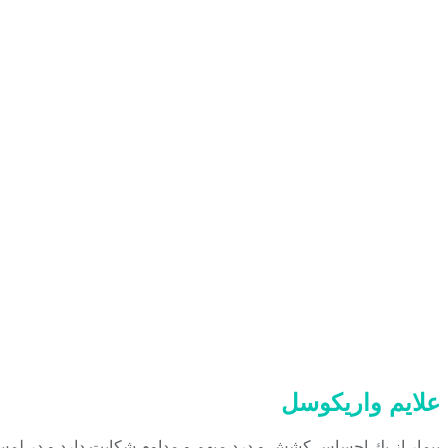
علایم واریکوسل
بيمار از يك احساس كشش و درد مبهم و مداوم شكايت دارد و در لمس،