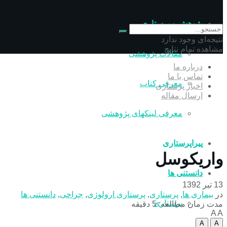
پژوهش و پرستاری
نتیجه‌ای وجود ندارد
مشاهده تمام نتایج
مقالات پژوهشی
درباره ما
تماس با ما
معرفی کتاب
اخبار پرستاری
ارسال مقاله
معرفی لینکهای پژوهشی
پیراپرستاری
واريكوسل
دانستنی ها
13 تیر 1392
در
بیماری ها
,
پرستاری
,
پرستاری ارولوژی
,
جراحی
,
دانستنی ها
پرستاری
مدت زمان مطالعه: 5 دقیقه
A
A
A
A