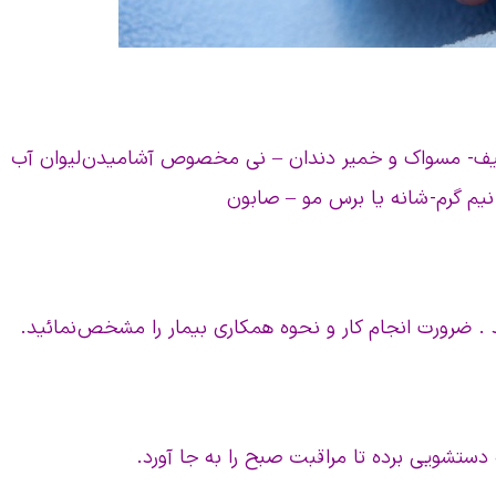
 و لیف- مسواک و خمیر دندان – نی مخصوص آشامیدن لیوان آب
یم گرم- شانه یا برس مو – صابون