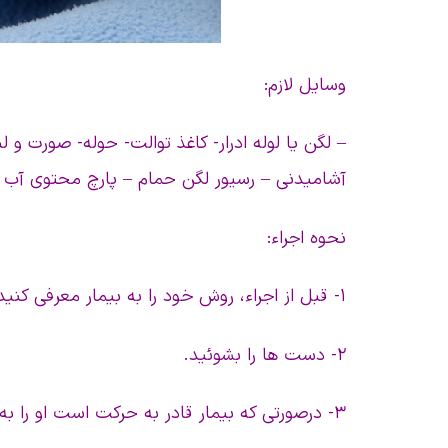
وسایل لازم:
– لگن یا لوله ادرار- کاغذ توالت- حوله- صورت
آشامیدنی – رسیور لگن حمام – پارچ محتوی آب ن
نحوه اجراء:
۱- قبل از اجراء، روش خود را به بیمار معرفی کنید . ضرورت انجام کار و نحوه همکاری بیمار را مشخص نمائید.
۲- دست ها را بشوئید.
۳- درصورتی که بیمار قادر به حرکت است او را به دستشویی برده تا مراقبت صبح را به جا آورد.