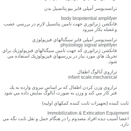
ترانسديوسر آمپلي فاير بيو پتانسيل بدن
body biopotential amplifyer
فانكشن ژنراتوري جهت تامين پتانسيل لازم در بررسي عصب
وعضله بكار ميرود
ترانسديوسر آمپلي فاير سيگنالهاي فيزيولوژي
physiology signal amplifyer
فانكشن ژنراتوري كه جهت تامين سيگنالهاي فيزيولوژيك براي
تحريك هاي مورد نياز در بررسيهاي فيزيولوژيك استفاده مي
شود.
ترازوي آنالوگ اطفال
infant scale.mechanical
ترازوي وزن كردن اطفال كه بر اساس نيروي وارده به يك
فنر كار مي كند و وزن به صورت آنالوگ نمايش داده مي شود
ثابت كننده (تجهيزات ثابت كننده كمكهاي اوليه)
Immobilization & Extrication Equipment
اعضا آسيب ديده افراد مصدوم را در هنگام حمل و نقل ثابت نگه مي
دارد.