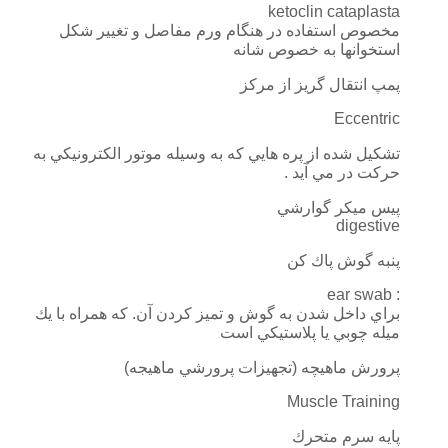
ketoclin cataplasta
مخصوص استفاده در هنگام ورم مفاصل و تغيير شكل
استخوانها به خصوص شانه
پمپ انتقال گريز از مركز
Eccentric
تشكيل شده از پره هايي كه به وسيله موتور الكترونيكي به
حركت در مي آيد .
پيس ميكر گوارشي
digestive
پنبه گوش پاك كن
: ear swab
براي داخل شدن به گوش و تميز كردن آن. كه همراه با يك
ميله چوبي يا پلاستيكي است
پرورش ماهيچه (تجهيزات پرورشي ماهيجه)
Muscle Training
پايه سرم متحرك