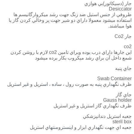
جار (دسيكاتور)بي هوازي
Desiccator
ظروفي از جنس استيل ضد زنگ جهت رشد ميكروارگانيسم ها
استفاده ميشود معمولا داراي دو شير جهت پر وخالي كردن گاز يا
هوا ميباشند.
جار Co2
co2
اين جارها داراي درب بوده وبراي تامين co2 لازم با روشن كردن
شمع داخل آن براي رشد ميكروب بكار برده ميشود
جاي پنبه
Swab Container
ظرف نگهداري پنبه به صورت رول ، ساده ، استريل و غير استريل
جاي گاز
Gauss holder
ظرف نگهداري گاز استريل و غير استريل
جعبه استريل دندانپزشكي
steril box
جعبه اي جهت نگهداري ابزار و اينسترومنتهاي استريل