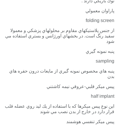
نوك باريكي دارند .
پاراوان معمولي
folding screen
از جنس پلاستيكهاي مقاوم بر محلولهاي پزشكي و معمولا
سفيد رنگ است. در بخشهاي اورژانس و بستري استفاده مي
شود
پنبه نمونه گيري
sampling
پنبه هاي مخصوص نمونه گيري از مايعات درون حفره هاي
بدن
پيس ميكر قلبي-عروقي نيمه كاشتني
half implant
اين نوع پيس ميكرها كه با استفاده از يك ليد روي عضله قلب
قرار دارد در خارج از بدن نصب مي شوند
پيس ميكر تنفسي هوشمند