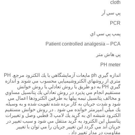
cloth
پي سي آر
PCR
پمپ پي سي اي
Patient controlled analgesia – PCA
پي هاش متر
PH meter
اندازه گيري ph مايعات آزمايشگاهي با يك الكترود مرجع. PH
متري از روشهاي الكتروشيميايي محسوب مي شوند و اندازه
گيري PH به دو طريق يا روش تعادلي يا روش خوانش
مستقيم انجام مي پذيرد در روش تعادلي يك پتانسيل مساوي
و مخالف پتانسيل نيمه پيلها به طرفين الكترودها اعمال مي
شود و شدت جريان به كار برده شده تقويت شده و به وسيله
يك ميلي آمپرمتر خوانده مي شود . در روش خوانش مستقيم
الكترود شيشه اي به گريد يك لامپ 3 قطبي وصل و تغييرات
پتانسيل اين الكترود به گريد منتقل مي شود و سبب تغيير در
جريان آند مي گردد اين تغيير جريان را مي توان با تغيير
مقاومت در مدار تغيير داد .