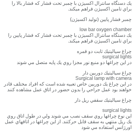
يك دستگاه سانترال اكسيژن با چمبر تحت فشار كه فشار بالا را
براي تامين اكسيژن فراهم ميكند.
چمبر فشار پايين (توليد اكسيژن)
low bar oxygen chamber
يك دستگاه سانترال اكسيژن با چمبر تحت فشار كه فشار پايين را
براي تامين اكسيژن فراهم ميكند.
چراغ سياليتيك ثابت دو قمره
surgical lights
در اين چراغها دو منبع نور مجزا روي يك پايه متصل مي شوند
چراغ سياليتيك دوربين دار
Surgical lamp with camera
در اين چراغ يك دوربين خاص تعبيه شده است كه افراد مختلف قادر
خواهند بود عمل جراحي را بدون حضور در اتاق عمل مشاهده كنند
چراغ سياليتيك سقفي ريل دار
surgical lights
اين نوع چراغها روي سقف نصب مي شوند ولي در طول اتاق روي
يك ريل منتهي به سقف قابل حركتند. از اين چراغها در اتاقهاي عمل
اورژانس استفاده مي شود