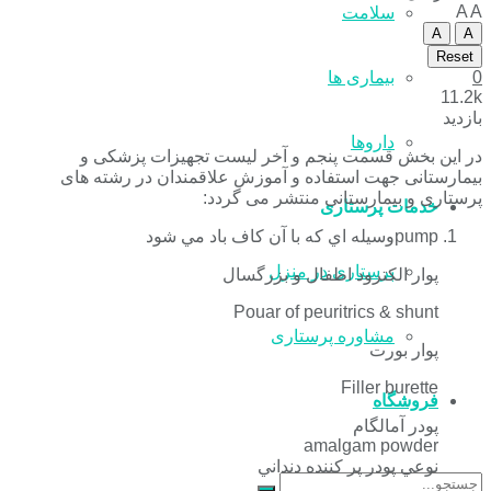
A
A
سلامت
A
A
Reset
0
بیماری ها
11.2k
بازدید
داروها
در این بخش قسمت پنجم و آخر لیست تجهیزات پزشکی و
بیمارستانی جهت استفاده و آموزش علاقمندان در رشته های
پرستاری و بیمارستانی منتشر می گردد:
خدمات پرستاری
pumpوسيله اي كه با آن كاف باد مي شود
پرستاری در منزل
پوار الكترود اطفال و بزرگسال
Pouar of peuritrics & shunt
مشاوره پرستاری
پوار بورت
Filler burette
فروشگاه
پودر آمالگام
amalgam powder
نوعي پودر پر كننده دنداني