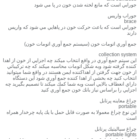
جورابي است كه مانع لخته شدن خون در پا مي شود
جوراب واريس
brace
جورابي است كه باعث حركت خون در پاهايي مي شود كه واريس
دارند
جمع آوري اتومات خون (سيستم جمع آوري اتومات خون)
collection system
اين سيتم جمع آوري در واقع انتخاب ميكند چه اجزايي از خون از اهدا
كننده گرفته شود وبه شكل اتومات محاسبه ميكند كه چه تركيباتي
از خون جهت گرفتن از اهداكننده ايمن هستند در واقع شما ميتوانيد
انتخاب كنيد چه بخشي از اهدا كننده جمع آوري شود اين دستگاه
داراي انعطاف بالايي است وبه شما كمك ميكند تا تصميم بگيريد چه
اجزايي را براساس نياز بانك خون جمع آوري كنيد
چراغ معاينه پرتابل
portable
اين نوع چراغ معمولا به صورت قابل حمل با يك پايه چرخدار همراه
است
چراغ سياليتيك پرتابل
portable lights