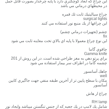
اين چراغ كه ابعاد كوچكتري دارد با پايه چرخدار بصورت قابل حمل
در محيطهاي درماني مي باشد
چراغ سياليتيك ثابت تك قمره
surgical lights
اين چراغها از يك منبع نور استفاده مي كنند
چشم (تجهيزات درماني چشم)
fix
اين نوع چراغ معمولا با پايه اي بالاي تخت معاينه ثابت مي شود
چاقوي گاما
Gamma knife
براي پرتو دهي به مغز طراحي شده است. در اين روش از 201
چشمه گاما در اطراف سر بيمار استفاده مي شود
چاهك آسانسور
well
مكان با سطح پايين تر از آخرين طبقه منفي جهت جاگيري كابين
آسانسور
چراغ ار هاش
RH lamp
شامل يك لامپ در يك جعبه كه از جنس تنگستن ميباشد وايجاد نور