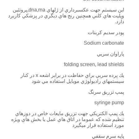
اين سيستم جهت عكسبرداري از ژلهاي dna,rna,پروتئين
وپليت هاي كلني همچنين رنج هاي ديگري در پزشكي كاربرد
دارد.
پودر سديم كربنات
Sodium carbonate
پاراوان سربي
folding screen, lead shields
يك پرده سربي براي حفاظت در برابر اشعه x در كنار
سيستمهاي راديولوژي موبايل استفاده مي شود
پمپ تزريق سرنگ
syringe pump
يك پمپ الكتريكي جهت تزريق مايعات خاص در دوزهاي
تنظيم شده كه عموما در اتاق هاي عمل يا بخش هاي ويژه
مورد استفاده قرار ميگيرد
پايه سرم سقفي