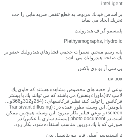
intelligent
بر اساس فيدبك مربوط به قطع تنفس ضربه هايي را جت
تحريك ايجاد مي نمايد
پلتيسمو گراف هيدروليك
Plethysmographs, Hydrolic
پايه رسم منحني تغييرات حجمي فشارهاي هيدروليك عضو بر
يك صفحه هيدروليك مي باشد
پي سي آر يو وي باكس
uv box
نوعي از جعبه هاي مخصوص مشاهده هستند كه حاوي يك
لامپ uv(ماوراء بنفش) مي باشند كه مي توانند يك يا بيشتر
فركانس را توليد كنند نظير فركانسهاي : (254و312و366و…
نانومتر). اين وسيله بطور عمده در : (Transivant diffusing
screen) و نوعي فيلتر بكار ميرود. اين وسيله همچنين ممكن
است در photo document (مستند سازي با عكس) در
صورتي كه با يك دوربين مناسب استفاده شود، بكار رود.
ترانسديوسر آمپلي فاير بيو پتانسيل بدن