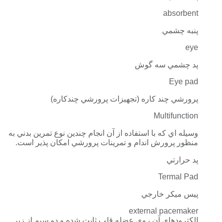
absorbent
پنبه چشمي
eye
پد چشمي سه گوش
Eye pad
پرورشي چند كاره (تجهيزات پرورشي چندكاره)
Multifunction
وسيله اي كه با استفاده از آن انجام چندين نوع تمرين بدني به
منظور پرورش اندام و تمرينات پرورشي امكان پذير است.
پد حرارتي
Termal Pad
پيس ميكر خارجي
external pacemaker
الكترودهاي آن روي عضله قلب ثابت شده و دو سيم از زير