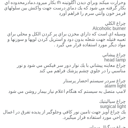
وحرارت ميكند وبراي ديدن آگلوتينه rh بكار ميرود.دمادرمحدوده اي
بكار گرفته مي شود كه يك دماي درست جهت واكنش بين سلولهاي
قرمز خون وآنتي سرم را فراهم آورد
چراغ الكلي
Alcoholic burner
وسيله اي است كه داراي مخزن براي پر كردن الكل و محلي براي
تعبيه فتيله جهت شعله بدون دود و استريل كردن لوپها و سوزنها و
مواد ديگر مورد استفاده قرار مي گيرد .
چراغ پيشاني
head lamp
چراغ معاينه پيشاني با يك نوار دور سر فيكس مي شود و نور
مناسبي را در جلوي چشم پزشك فراهم مي كند
چراغ سردر سيستم احضار پرستار
alarm light
لامپ متصل به سيستم كه هنگام اعلام نياز بيمار روشن مي شود
چراغ سياليتيك
surgical light
يك چراغ آويز جهت تامين نور كافي وجلوگير از پديده تفرق در اعمال
جراحي مورد استفاده قرار ميگيرد.
چراغ سيگنال سماور