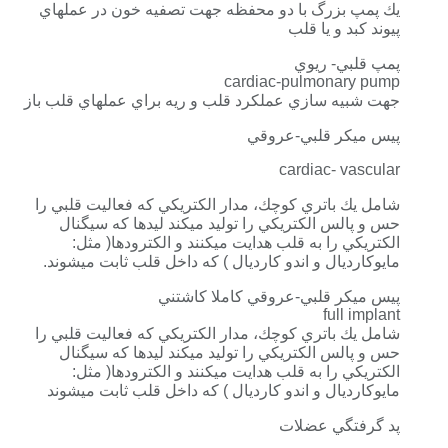
يك پمپ بزرگ با دو محفظه جهت تصفيه خون در عملهاي
پيوند كبد و يا قلب
پمپ قلبي- ريوي
cardiac-pulmonary pump
جهت شبيه سازي عملكرد قلب و ريه براي عملهاي قلب باز
پيس ميكر قلبي-عروقي
cardiac- vascular
شامل يك باتري كوچك، مدار الكتريكي كه فعاليت قلبي را
حس و پالس الكتريكي را توليد ميكند ليدها كه سيگنال
الكتريكي را به قلب هدايت ميكنند و الكترودها( مثل:
مايوكارديال و اندو كارديال ) كه داخل قلب ثابت ميشوند.
پيس ميكر قلبي-عروقي كاملا كاشتني
full implant
شامل يك باتري كوچك، مدار الكتريكي كه فعاليت قلبي را
حس و پالس الكتريكي را توليد ميكند ليدها كه سيگنال
الكتريكي را به قلب هدايت ميكنند و الكترودها( مثل:
مايوكارديال و اندو كارديال ) كه داخل قلب ثابت ميشوند
پد گرفتگي عضلات