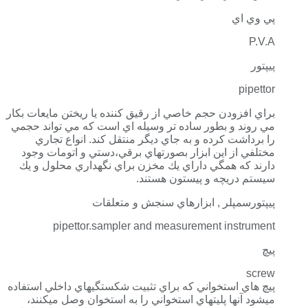
پي وي اي
P.V.A
پيپتور
pipettor
براي افزودن حجم خاصي از رقيق كننده يا ريختن مايعات بكار
مي روند و بطور ساده تر وسيله اي است كه مي تواند حجمي
را برداشت كرده و به جاي ديگر منتقل كند. انواع تجاري
مختلفي از اين ابزار بصورتهاي برقي،دستي و اتومات وجود
دارند كه همگي داراي يك مخزن براي نگهداري محلول و يك
سيستم دريچه و پيستون هستند.
پيپتورسمپلر , ابزارهاي سنجش و متعلقات
pipettor.sampler and measurement instrument
پيچ
screw
پيچ هاي استخواني كه براي تثبيت شكستگيهاي داخلي استفاده
ميشود آنها پليتهاي استخواني را به استخوان وصل ميكنند،