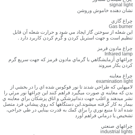
signal light
نشان دهنده خاموش وروشن
چراغ گازي
Gas burner
اين شعله از سوختن گاز ايجاد مي شود و حرارت شعله آن قابل
تنظيم است و جهت استريل كردن و گرم كردن كاربرد دارد .
چراغ مادون قرمز
Infrared lamp
چراغهاي آزمايشگاهي با گرماي مادون قرمز كه جهت سريع گرم
كردن بكار ميروند
چراغ معاينه
examination light
لامپهايي كه طراحي شدند تا نور فوكوس شده اي را در بخشي از
بدن كه معاينه ي صورت ميگيرد فراهم كنند اين چراغها نور مرئي را
نشر ميدهند و اغلب جهت دندانپزشكي و اتاق پزشكان براي معاينه ي
بيمار به كار گرفته ميشوند.اين دستگاهها كه روي پيشاني فرد متصل
شده اند تا منبع نوري را براي كمك به قدرت بينايي در طي جراحي،
تشخيص يا درماني فراهم آورد
چراغهاي صنعتي
industrial lights