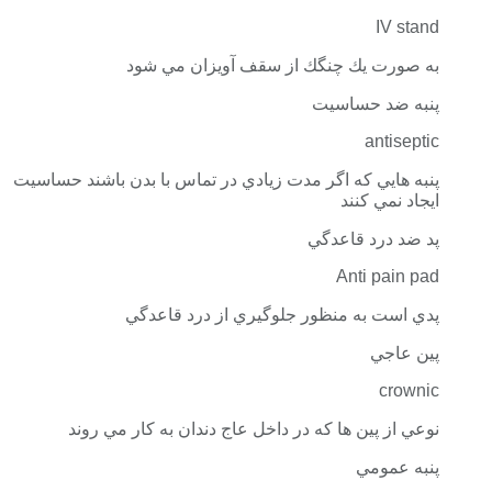
IV stand
به صورت يك چنگك از سقف آويزان مي شود
پنبه ضد حساسيت
antiseptic
پنبه هايي كه اگر مدت زيادي در تماس با بدن باشند حساسيت
ايجاد نمي كنند
پد ضد درد قاعدگي
Anti pain pad
پدي است به منظور جلوگيري از درد قاعدگي
پين عاجي
crownic
نوعي از پين ها كه در داخل عاج دندان به كار مي روند
پنبه عمومي