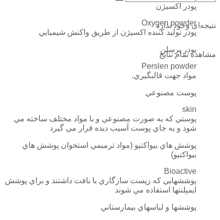
پودر اكسيژن
Oxygen powder
نتیجه‌ای وجود ندارد
پودر توليد كننده اكسيژن از طريق واكنش شيميايي
پودر پرسلن
مشاهده تمام نتایج
Perslen powder
مواد جهت قالبگيري.
پوست مصنوعي
skin
پوستي كه به صورت مصنوعي و با مواد مختلف ساخته مي
شود و يه جاي پوست آسيب ديده قرار مي گيرد
پوشش هاي بيواكتيو (مواد ترميمي استخوان پوشش هاي
بيواكتيو)
Bioactive
پوششهايي كه زيست سازگاري با بافت داشتند و براي پوشش
ايمپلنتها استفاده مي شوند
پوششها و لباسهاي بيمارستاني