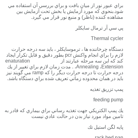
براي عبور نور از ميان بافت و براي بررسي آن استفاده مي
شود.بنحوي كه مورد آزمايش يا بخش تحت آزمايش بين
مشاهده كننده (ناظر) و منبع نور قرار مي گيرد.
پي سي آر ترمال سايكلر
Thermal cycler
دستگاه چرخاننده ها ، ترموسايكلر ، بايد سه درجه حرارت
لازم را براي انجام واكنش pcr بطور دقيق و قابل تكرار ايجاد
كند كه اين سه مرحله عبارتند از enaturation
،Annealing ،Extension . مدت زمان لازم براي تغيير از يك
درجه حرارت تا درجه حرارت ديگر را كه ramp مي گويند نيز
بايد در همان محدوده زماني تعريف شده براي دستگاه باشد.
پمپ تزريق تغذيه
feeding pump
يك پمپ الكتريكي جهت تغذيه رساني براي بيماري كه قادر به
تامين مواد مورد نياز بدن در حالت عادي نيست
پايه لگن استيل تك
rack bed pan