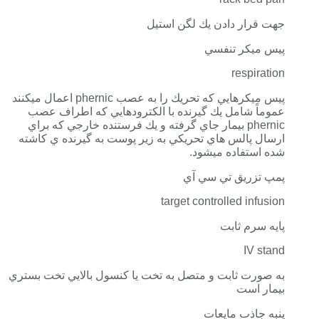
جهت قرار دادن يك لگن استيل
پيس ميكر تنفسي
respiration
پيس ميكرهايي كه تحريك را به عصب phernic اعمال ميكنند
عموماً شامل يك گيرنده با الكترودهايي كه اطراف عصب
phernic بيمار جاي گرفته و يك فرستنده خارجي كه براي
ارسال پالس هاي تحريكي به زير پوست به گيرنده ي كاشته
شده استفاده ميشود.
پمپ تزريق تي سي آي
target controlled infusion
پايه سرم ثابت
IV stand
به صورت ثابت و متصل به تخت يا كنسول بالايي تخت بستري
بيمار است
پنبه جاذب مايعات