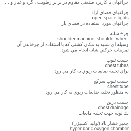
چراغهاي با كاربرد صنعتي مقاوم در برابر رطوبت ، گرد و غبار و ….
چراغهاي فضاي آزاد
open space lights
چراغهاي مورد استفاده در فضاي باز
چرخ شانه
shoulder machine, shoulder wheel
وسيله اي شبيه به مكان كشتي كه با استفاده از چرخاندن آن
تمرينات حركتي شانه انجام مي شود.
چست تيوب
chest tubes
براي تخليه ضايعات ريوي به كار مي رود
چست تيوب سركج
chest tube
به منظور تخليه ضايعات ريوي به كار مي رود
چست درين
chest drainage
يك لوله جهت تخليه مايعات
چمبر فشار بالا (توليد اكسيژن)
hyper baric oxygen chamber