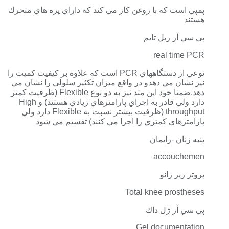
پمپي است كه با روغن كار مي كند كه داراي پره هاي متحرك
هستند
پي سي آر ريل تايم
real time PCR
نوعي از دستگاههاي PCR است كه علاوه بر كيفيت كميت را
نيز نشان مي دهدو در واقع ميزان تكثير سلولي را نشان مي
دهد.ضمنا خود اين متد نيز به دو نوع Flexible (ظرفيت كمتر
دارد ولي قادر به اجراي پارامترهاي زيادي هستند) و High
throughput (ظرفيت بيشتر نسبت به Flexible دارد ولي
پارامترهاي كمتري را اجرا مي كنند) تقسيم مي شود
پنبه زنان -زايمان
accouchemen
پروتز زير زانو
Total knee prostheses
پي سي آر ژل داك
Gel documentation