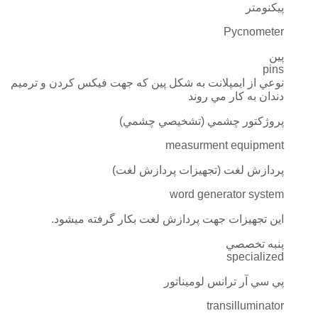
پيكنومتر
Pycnometer
پين
pins
نوعي از ايمپلانت به شكل پين كه جهت فيكس كردن و ترميم
دندان به كار مي روند
پروژكتور چشمي (تشخيصي چشمي)
measurment equipment
پردازش لغت (تجهيزات پردازش لغت)
word generator system
اين تجهيزات جهت پردازش لغت بكار گرفته ميشود.
پنبه تخصصي
specialized
پي سي آر ترانس لوميناتور
transilluminator