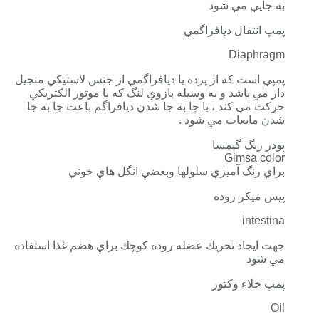
به جايي مي شود
پمپ انتقال ديافراگمي
Diaphragm
پمپي است كه از پرده يا ديافراگمي از جنس لاستيكي منجيل
دار مي باشد و به وسيله بازوي لنگ كه با موتور الكتريكي
حركت مي كند ، با جا به جا شدن ديافراگم باعث جا به جا
شدن مايعات مي شود .
پودر رنگ گيمسا
Gimsa color
براي رنگ آميزي سلولها وبعضي انگل هاي خوني
پيس ميكر روده
intestina
جهت ايجاد تحريك عضله روده كوچك براي هضم غذا استفاده
مي شود
پمپ خلاء وكتور
Oil