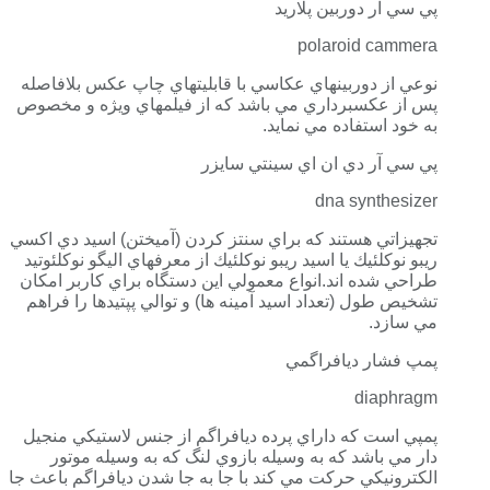
پي سي آر دوربين پلاريد
polaroid cammera
نوعي از دوربينهاي عكاسي با قابليتهاي چاپ عكس بلافاصله
پس از عكسبرداري مي باشد كه از فيلمهاي ويژه و مخصوص
به خود استفاده مي نمايد.
پي سي آر دي ان اي سينتي سايزر
dna synthesizer
تجهيزاتي هستند كه براي سنتز كردن (آميختن) اسيد دي اكسي
ريبو نوكلئيك يا اسيد ريبو نوكلئيك از معرفهاي اليگو نوكلئوتيد
طراحي شده اند.انواع معمولي اين دستگاه براي كاربر امكان
تشخيص طول (تعداد اسيد آمينه ها) و توالي پپتيدها را فراهم
مي سازد.
پمپ فشار ديافراگمي
diaphragm
پمپي است كه داراي پرده ديافراگم از جنس لاستيكي منجيل
دار مي باشد كه به وسيله بازوي لنگ كه به وسيله موتور
الكترونيكي حركت مي كند با جا به جا شدن ديافراگم باعث جا