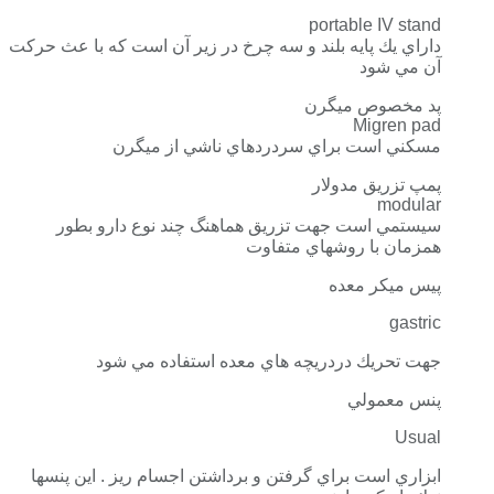
portable IV stand
داراي يك پايه بلند و سه چرخ در زير آن است كه با عث حركت
آن مي شود
پد مخصوص ميگرن
Migren pad
مسكني است براي سردردهاي ناشي از ميگرن
پمپ تزريق مدولار
modular
سيستمي است جهت تزريق هماهنگ چند نوع دارو بطور
همزمان با روشهاي متفاوت
پيس ميكر معده
gastric
جهت تحريك دردريچه هاي معده استفاده مي شود
پنس معمولي
Usual
ابزاري است براي گرفتن و برداشتن اجسام ريز . اين پنسها