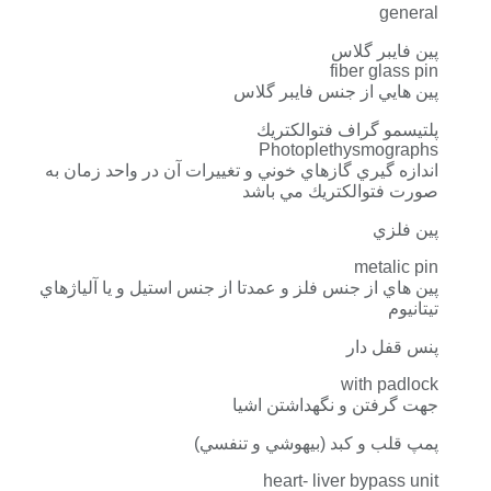
general
پين فايبر گلاس
fiber glass pin
پين هايي از جنس فايبر گلاس
پلتيسمو گراف فتوالكتريك
Photoplethysmographs
اندازه گيري گازهاي خوني و تغييرات آن در واحد زمان به
صورت فتوالكتريك مي باشد
پين فلزي
metalic pin
پين هاي از جنس فلز و عمدتا از جنس استيل و يا آلياژهاي
تيتانيوم
پنس قفل دار
with padlock
جهت گرفتن و نگهداشتن اشيا
پمپ قلب و كبد (بيهوشي و تنفسي)
heart- liver bypass unit