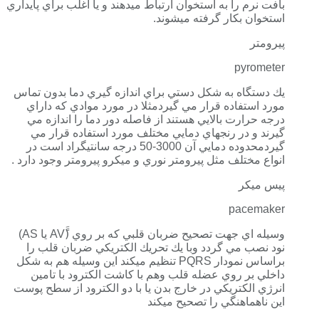
بافت نرم را به استخوان ارتباط ميدهند و يا اغلب براي پايداري
استخوان بكار گرفته ميشوند.
پيرومتر
pyrometer
يك دستگاه به شكل دستي براي اندازه گيري دما بدون تماس
مورد استفاده قرار مي گيردمثلا در مورد موادي كه داراي
درجه حرارت بالايي هستند از فاصله دور دما را اندازه مي
گيرند و در رنجهاي دمايي مختلف مورد استفاده قرار مي
گيردمحدوده دمايي آن 3000-50 درجه سانتيگراد است در
انواع مختلف مثل پيرومتر نوري و ميكرو پيرومتر وجود دارد .
پيس ميكر
pacemaker
وسيله اي جهت تصحيح ضربان قلبي كه بر روي (َََAV يا AS)
نود نصب مي گردد وبا يك تحريك الكتريكي ضربان قلب را
براساس نمودار PQRS تنظيم ميكند اين وسيله هم به شكل
داخلي بر روي عضله قلب وهم با كاشت الكترود با تامين
انرژي الكتريكي در خارج بدن يا با دو الكترود از سطح پوست
اين ناهماهنگي را تصحيح ميكند