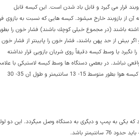
بند قرار می گیرد و قابل باد شدن است. این كیسه قابل
ن از بازوبند خارج میشود. كیسه هایی كه نسبت به بازوی فر
ا داشته باشند (در مجموع خیلی كوچك باشند) فشار خون را بطور
اگر بیش از حد پهن باشند، فشار خون را پایینتر از فشار خون
 را نگیرد یا وسط كیسه دقیقاً روی شریان بازویی قرار نداشته
واقعی نباشد. در بعضی دستگاه ها وسط كیسه لاستیكی با علام
بر روی بازوبند، مشخص شده است. اندازه عرض كیسه هوا بطور متوسط 15- 13 سانتیمتر و طول آن 35- 30
 كه یكی به پمپ و دیگری به دستگاه وصل میگردد. این دو لوله
 سانتیمتر باشد.