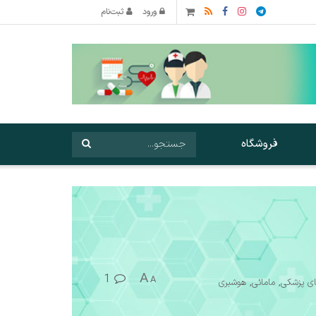
ورود
ثبت‌نام
فروشگاه
A
1
A
ی پزشکی
,
مامائی
,
هوشبری