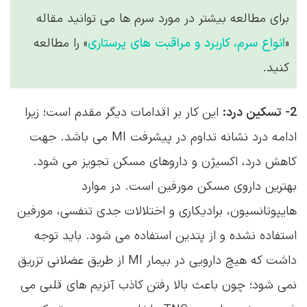
2- تسکین درد:
این کار بر اقدامات دیگر مقدم است؛ زیرا
ادامه درد نشانه تداوم در پیشرفت MI می باشد. جهت
کاهش درد، اکسیژن و داروهای مسکن تجویز می شود.
بهترین داروی مسکن مورفین است. در موارد
هایپوتانسیون، برادیکاری و اختلالات جدی تنفسی، مورفین
استفاده نشده و از پتدین استفاده می شود. باید توجه
داشت که هیچ دارویی در بیمار MI از طریق عضلانی تزریق
نمی شود؛ چون باعث بالا رفتن کاذب آنزیم های قلبی می
شود. در ضمن از سرم TNG داخل وریدی جهت تسکین
درد در مرحله حاد MI استفاده می شود. این محلول تا
۴۸-۲۴ ساعت ادامه می یابد. در هنگام دریافت سرم TNG
کنترل مکرر فشار خون حین انفوزیون سرم TNG ضروریست