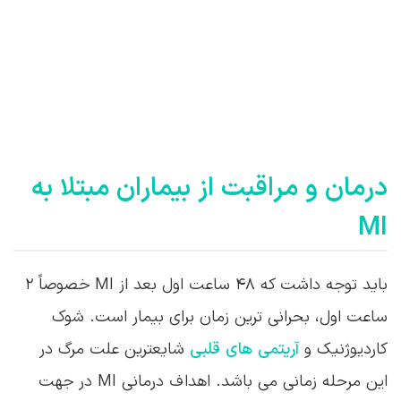
درمان و مراقبت از بیماران مبتلا به
MI
باید توجه داشت که ۴۸ ساعت اول بعد از MI خصوصاً ۲
ساعت اول، بحرانی ترین زمان برای بیمار است. شوک
کاردیوژنیک و
آریتمی های قلبی
شایعترین علت مرگ در
این مرحله زمانی می باشد. اهداف درمانی MI در جهت
کاهش اندازه ناحیه MI، کاهش نیاز میوکارد به اکسیژن از
طریق کاهش کار قلب و عرضه اکسیژن به قلب از طریق
افزایش جریان خون می باشد.