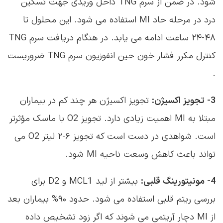
.
3- تجویز اکسیژن:
تجویز اکسیژن هر چند کم در بیماران
مبتلا به MI اهمیت زیادی دارد. تجویز O2 با ماسک مؤثرتر
است. شواهدی در دست است که تجویز ۶-۲ لیتر O2 می
تواند باعث کاهش وسعت ناحیه MI شود.
4- مونیتورینگ قلبی:
بیشتر از لید MCL1 و D2 برای
بررسی ریتم قلبی استفاده می شود. حدود ۹۰% بیماران بعد
از MI دچار آریتمی می شوند که اگر زود تشخیص داده
شود میزان مرگ و میر آنها به میزان زیادی کاهش می یابد.
5- کنترل علایم حیاتی:
علایم حیاتی بیمار باید هر ۱۵
دقیقه در ساعت اول و سپس هر ۱ ساعت تا ثابت شدن