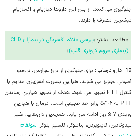
مطالعه بیشتر: «
بررسی علائم افسردگی در بیماران CHD
(بیماری عروق کرونری قلب)
»
12- دارو درمانی:
برای جلوگیری از بروز عوارض، ترومبو
آمبولی تجویز می شوند. هپارین بصورت انفوزیون مداوم با
کنترل PTT تجویز می شود. هدف از تجویز هپارین رساندن
PTT به ۲-۵/۱ برابر حد طبیعی است. درمان با هپارین
وریدی ۷-۵ روز ادامه می یابد. همچنین داروهایی نظیر
لیدوکائین، کاپتوپریل، بتابلوکر، کلسیم بلوکر،
سولفات
منیزیم
، و ترکیب گلوکز انسولین پتاسیم (GIK ) نیز استفاده
می شود. اقدام درمانی اورژانس MI تجویز داروی
ترومبولیتیک یا حل کننده لخته استرپتوکیناز می باشد که
در مراحل اولیه MI کاربرد دارد. هدف از تجویز این دارو،