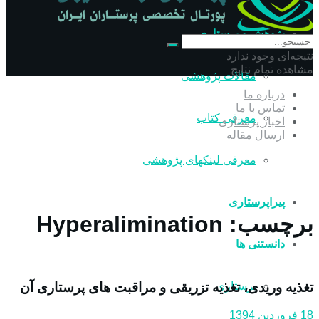
پژوهش و پرستاری
نتیجه‌ای وجود ندارد
مشاهده تمام نتایج
مقالات پژوهشی
درباره ما
تماس با ما
معرفی کتاب
اخبار پرستاری
ارسال مقاله
معرفی لینکهای پژوهشی
پیراپرستاری
برچسب:
Hyperalimination
دانستنی ها
تغذیه وریدی، تغذیه تزریقی و مراقبت های پرستاری آن
پرستاری
18 فروردین 1394