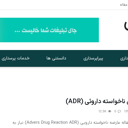
مقاله
اری
پیراپرستاری
دانستنی ها
خدمات پرستاری
اخواسته داروئی (ADR)
12.3K
0
فهرست مقاله عارضه ناخواسته دارویی (Advers Drug Reaction ADR) نیاز به