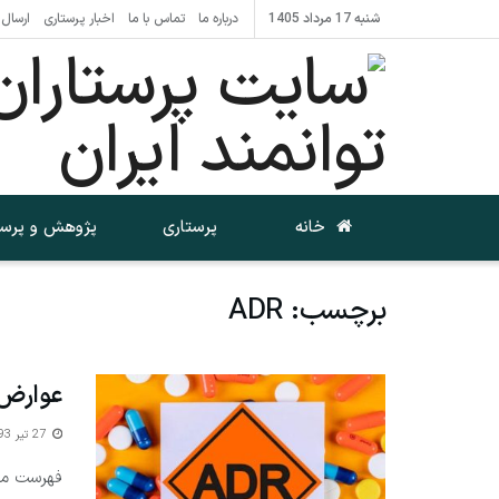
شنبه 17 مرداد 1405
درباره ما
تماس با ما
اخبار پرستاری
ارسال 
خانه
پرستاری
پژوهش و پرست
برچسب:
ADR
عوارض ن
27 تیر 1393