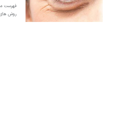
فهرست مقا
روش های د