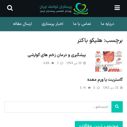
درباره ما
تماس با ما
اخبار پرستاری
ارسال مقاله
برچسب:
هلیکو باکتر
پیشگیری و درمان زخم های گوارشی
29 تیر 1394
2
6.8K
گاستریت یا ورم معده
25 دی 1392
0
5.1K
محبوب ترین مقالات