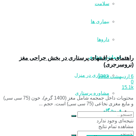
سلامت
بیماری ها
داروها
راهنمای مراقبتهای پرستاری در بخش جراحی مغز
خدمات پرستاری
(نروسرجری)
پرستاری در منزل
6 اردیبهشت 1393
0
15.1k
مشاوره پرستاری
محتویات داخل جمجمه شامل مغز (1400 گرم)، خون (75 سی سی)
و مایع مغزی نخاعی (75 سی سی) است. حجم ...
فروشگاه
نتیجه‌ای وجود ندارد
مشاهده تمام نتایج