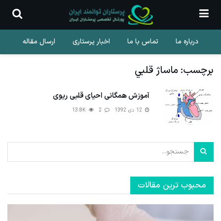
درباره ما
تماس با ما
اخبار پرستاری
ارسال مقاله
برچسب:
ماساژ قلبي
آموزش همگانی احیای قلبی ریوی
12 دی 1392
2
13.8K
محبوب ترین مقالات