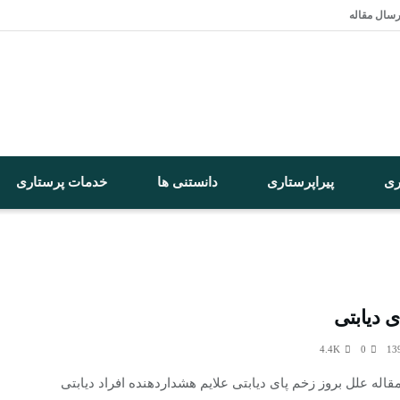
رسال مقاله
ری
پیراپرستاری
دانستنی ها
خدمات پرستاری
 دیابتی
4.4K
0
له علل بروز زخم پای ديابتی علایم هشداردهنده افراد دیابتی