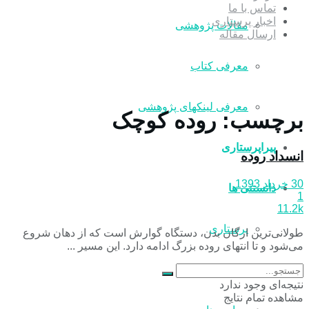
تماس با ما
اخبار پرستاری
مقالات پژوهشی
ارسال مقاله
معرفی کتاب
معرفی لینکهای پژوهشی
برچسب:
روده کوچک
پیراپرستاری
انسداد روده
30 خرداد 1393
دانستنی ها
1
11.2k
پرستاری
طولانی‌ترین ارگان بدن، دستگاه گوارش است که از دهان شروع
می‌شود و تا انتهای روده بزرگ ادامه دارد. این مسیر ...
سلامت
نتیجه‌ای وجود ندارد
مشاهده تمام نتایج