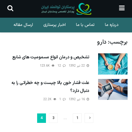
درباره ما
تماس با ما
اخبار پرستاری
ارسال مقاله
برچسب:
دارو
تشخیص و درمان انواع مسمومیت های شایع
22 تیر 1392
12
123.6K
علت فشار خون بالا چیست و چه خطراتی را به
دنبال دارد؟
16 تیر 1392
1
22.2K
4
3
…
1