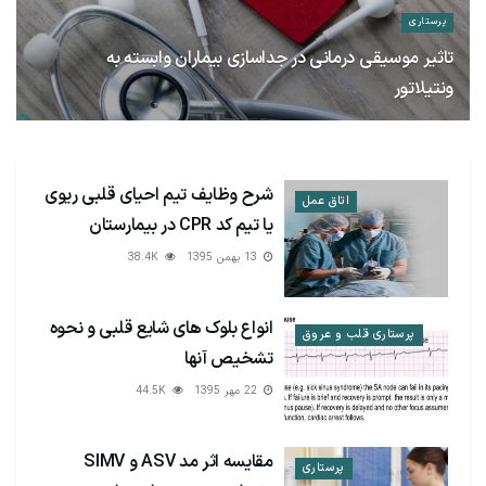
پرستاری
تاثیر موسیقی درمانی در جداسازی بیماران وابسته به
ونتیلاتور
29 اسفند 1395
4K
شرح وظایف تیم احیای قلبی ریوی
اتاق عمل
یا تیم کد CPR در بیمارستان
13 بهمن 1395
38.4K
انواع بلوک های شایع قلبی و نحوه
پرستاری قلب و عروق
تشخیص آنها
22 مهر 1395
44.5K
مقایسه اثر مد ASV و SIMV
پرستاری