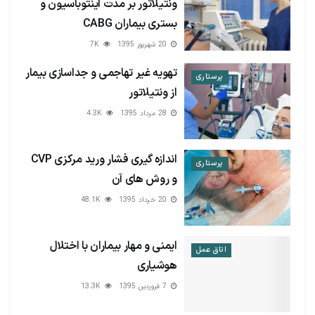
ونتیلاتور بر مدت اینتوباسیون و
بستری بیماران CABG
20 شهریور 1395
7K
تهویه غیر تهاجمی و جداسازی بیمار
پرستاری
از ونتیلاتور
28 مرداد 1395
4.3K
اندازه گیری فشار ورید مرکزی CVP
پرستاری
و روش های آن
20 خرداد 1395
48.1K
ایمنی و مهار بیماران با اختلال
اتاق عمل
هوشیاری
7 فروردین 1395
13.3K