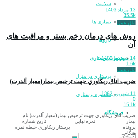
سلامت
13 مرداد 1403
35.5k
بیماری ها
اتاق عمل
روش های درمان زخم بستر و مراقبت های
داروها
آن
14 شهریور 1400
خدمات پرستاری
1.6k
اتاق عمل
پرستاری در منزل
ضريب اتاق ريكاوري جهت ترخيص بيمار(معيار آلدرت)
11 شهریور 1392
مشاوره پرستاری
0
15.1k
فروشگاه
ضريب اتاق ريكاوري جهت ترخيص بيمار(معيار آلدرت) نام
بيمار نمره نهايي تاريخ شماره
پرونده پرستار ريكاوري حيطه نمره
هنگام...