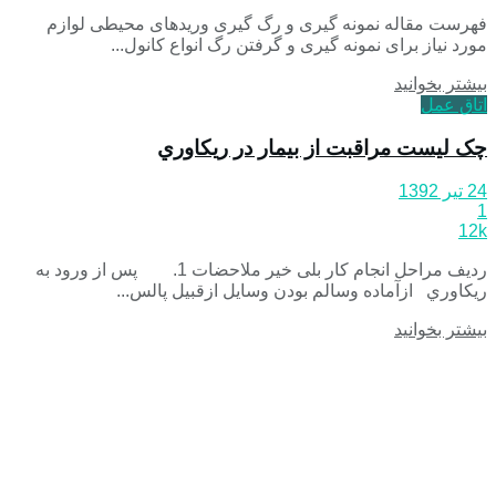
فهرست مقاله نمونه گیری و رگ گیری وریدهای محیطی لوازم
مورد نیاز برای نمونه گیری و گرفتن رگ انواع کانول...
بیشتر بخوانید
اتاق عمل
چک لیست مراقبت از بيمار در ريكاوري
24 تیر 1392
1
12k
ردیف مراحل انجام کار بلی خیر ملاحضات 1. پس از ورود به
ريكاوري ازآماده وسالم بودن وسايل ازقبيل پالس...
بیشتر بخوانید