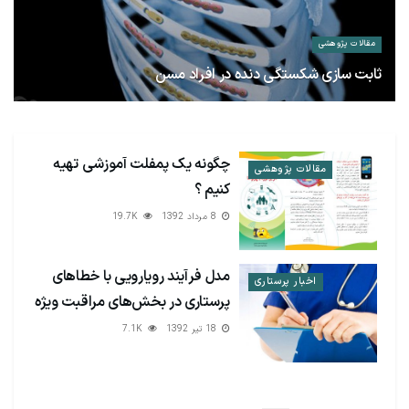
مقالات پژوهشی
ثابت سازی شکستگی دنده در افراد مسن
28 آذر 1397
4K
چگونه یک پمفلت آموزشی تهیه
مقالات پژوهشی
کنیم ؟
8 مرداد 1392
19.7K
مدل فرآیند رویارویی با خطاهای
اخبار پرستاری
پرستاری در بخش‌های مراقبت ویژه
18 تیر 1392
7.1K